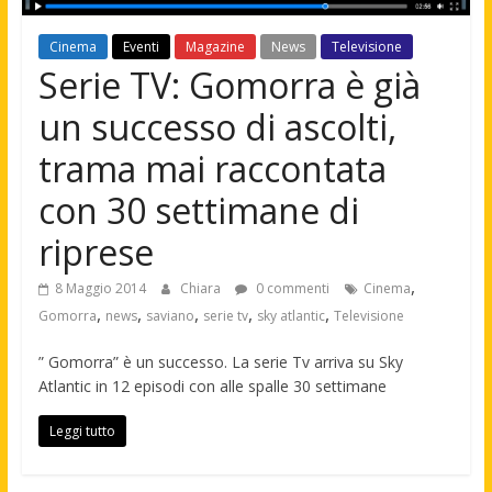
Cinema
Eventi
Magazine
News
Televisione
Serie TV: Gomorra è già
un successo di ascolti,
trama mai raccontata
con 30 settimane di
riprese
,
8 Maggio 2014
Chiara
0 commenti
Cinema
,
,
,
,
,
Gomorra
news
saviano
serie tv
sky atlantic
Televisione
” Gomorra” è un successo. La serie Tv arriva su Sky
Atlantic in 12 episodi con alle spalle 30 settimane
Leggi tutto