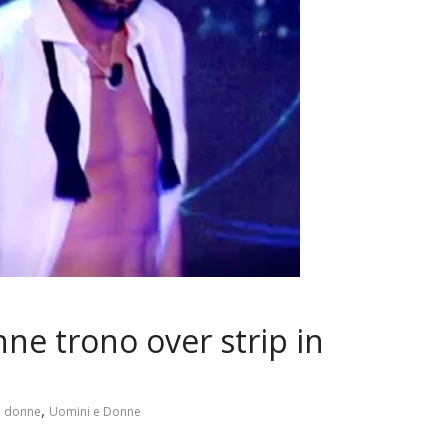
ne trono over strip in
,
 e donne
Uomini e Donne