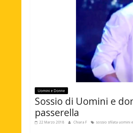
Uomini e Donne
Sossio di Uomini e don
passerella
22 Marzo 2018
Chiara F
sossio sfilata uomini