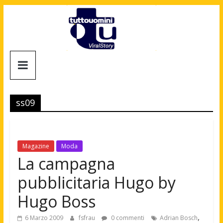
Salta
al
contenuto
Tuttouomini
News,
Tv,
ss09
Cinema,
Motori,
gay
news
Magazine
Moda
e
La campagna
la
pubblicitaria Hugo by
moda
maschile
Hugo Boss
,
6 Marzo 2009
fsfrau
0 commenti
Adrian Bosch