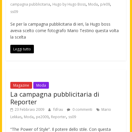
,
,
,
,
campagna pubblicitaria
Hugo by Hugo Boss
Moda
p/e09
ss09
Se per la campagna pubblicitaria di ieri, la Hugo boss
aveva scelto come fotografo Mario Testino questa volta
la scelta
Leggi tutto
Magazine
Moda
La campagna pubblicitaria di
Reporter
23 Febbraio 2009
fsfrau
0 commenti
Mario
,
,
,
,
Lekkas
Moda
pe2009
Reporter
ss09
“The Power of Style”. Il potere dello stile. Con questa