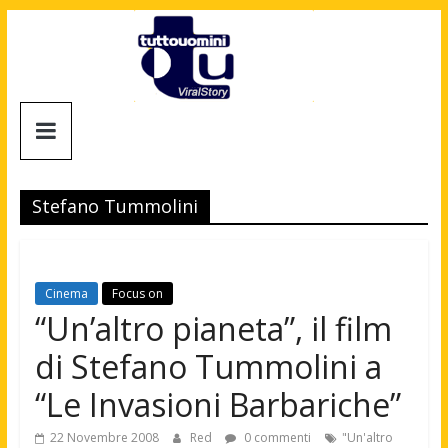
Salta
al
contenuto
Tuttouomini
News,
Tv,
Stefano Tummolini
Cinema,
Motori,
gay
news
Cinema
Focus on
e
“Un’altro pianeta”, il film
la
di Stefano Tummolini a
moda
maschile
“Le Invasioni Barbariche”
22 Novembre 2008
Red
0 commenti
"Un'altro