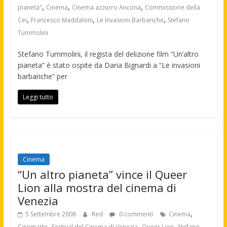
,
,
,
pianeta"
Cinema
Cinema azzurro Ancona
Commissione della
,
,
,
Cei
Francesco Maddaloni
Le Invasioni Barbariche
Stefano
Tummolini
Stefano Tummolini, il regista del delizione film “Un’altro
pianeta” è stato ospite da Daria Bignardi a “Le invasioni
barbariche” per
Leggi tutto
Cinema
“Un altro pianeta” vince il Queer
Lion alla mostra del cinema di
Venezia
,
5 Settembre 2008
Red
0 commenti
Cinema
,
,
,
Cinemarte
Festival del Cinema di Venezia
Queer Lion
Stefano