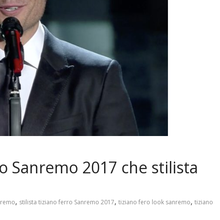
to Sanremo 2017 che stilista
,
,
,
anremo
stilista tiziano ferro Sanremo 2017
tiziano fero look sanremo
tiziano