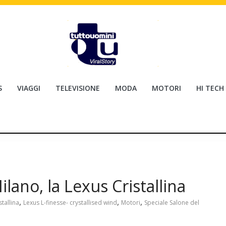
S
VIAGGI
TELEVISIONE
MODA
MOTORI
HI TECH
lano, la Lexus Cristallina
,
,
,
stallina
Lexus L-finesse- crystallised wind
Motori
Speciale Salone del