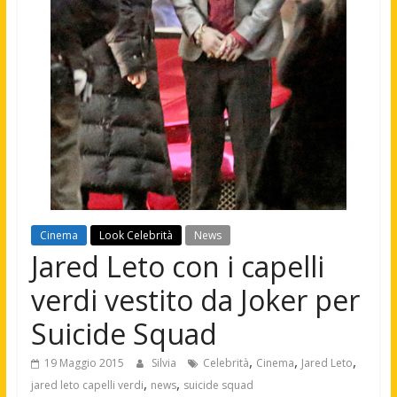
Cinema
Look Celebrità
News
Jared Leto con i capelli
verdi vestito da Joker per
Suicide Squad
,
,
,
19 Maggio 2015
Silvia
Celebrità
Cinema
Jared Leto
,
,
jared leto capelli verdi
news
suicide squad