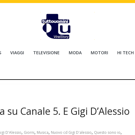
S
VIAGGI
TELEVISIONE
MODA
MOTORI
HI TECH
 su Canale 5. E Gigi D’Alessio
,
,
,
,
,
igi D'Alessio
Giorni
Musica
Nuovo cd Gigi D'alessio
Questo sono io