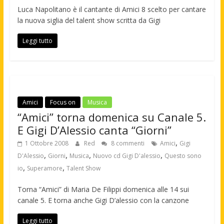
Luca Napolitano è il cantante di Amici 8 scelto per cantare
la nuova siglia del talent show scritta da Gigi
Leggi tutto
Amici
Focus on
Musica
“Amici” torna domenica su Canale 5.
E Gigi D’Alessio canta “Giorni”
,
1 Ottobre 2008
Red
8 commenti
Amici
Gigi
,
,
,
,
D'Alessio
Giorni
Musica
Nuovo cd Gigi D'alessio
Questo sono
,
,
io
Superamore
Talent Show
Torna “Amici” di Maria De Filippi domenica alle 14 sui
canale 5. E torna anche Gigi D’alessio con la canzone
Leggi tutto