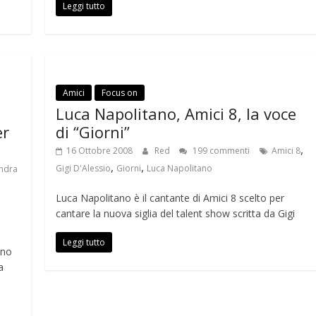
Leggi tutto
Amici
Focus on
Luca Napolitano, Amici 8, la voce
er
di “Giorni”
,
16 Ottobre 2008
Red
199 commenti
Amici 8
,
,
Gigi D'Alessio
Giorni
Luca Napolitano
ndra
Luca Napolitano è il cantante di Amici 8 scelto per
cantare la nuova siglia del talent show scritta da Gigi
Leggi tutto
ano
a