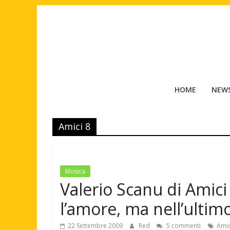
Salta
al
contenuto
Tuttouomini
HOME
NEW
News,
Tv,
Amici 8
Cinema,
Motori,
gay
news
Musica
e
Valerio Scanu di Amici
la
moda
l’amore, ma nell’ulti
maschile
22 Settembre 2009
Red
5 commenti
Amic