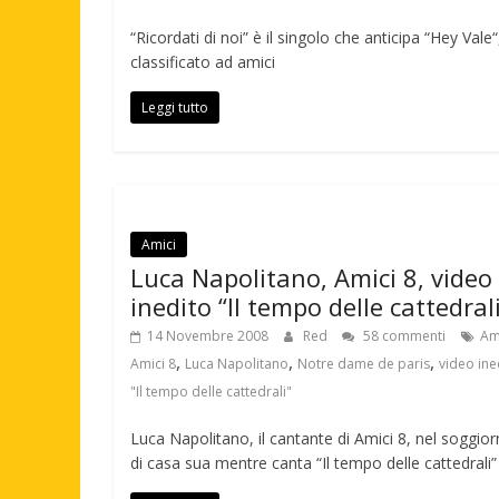
“Ricordati di noi” è il singolo che anticipa “Hey Val
classificato ad amici
Leggi tutto
Amici
Luca Napolitano, Amici 8, video
inedito “Il tempo delle cattedral
14 Novembre 2008
Red
58 commenti
Am
,
,
,
Amici 8
Luca Napolitano
Notre dame de paris
video ine
"Il tempo delle cattedrali"
Luca Napolitano, il cantante di Amici 8, nel soggio
di casa sua mentre canta “Il tempo delle cattedrali”