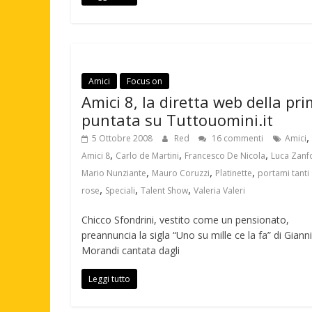
Amici
Focus on
Amici 8, la diretta web della pr
puntata su Tuttouomini.it
,
5 Ottobre 2008
Red
16 commenti
Amici
,
,
,
Amici 8
Carlo de Martini
Francesco De Nicola
Luca Zanfo
,
,
,
Mario Nunziante
Mauro Coruzzi
Platinette
portami tanti
,
,
,
rose
Speciali
Talent Show
Valeria Valeri
Chicco Sfondrini, vestito come un pensionato,
preannuncia la sigla “Uno su mille ce la fa” di Gianni
Morandi cantata dagli
Leggi tutto