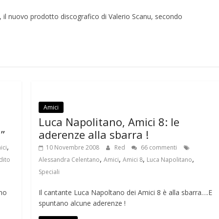
e“, il nuovo prodotto discografico di Valerio Scanu, secondo
Amici
Luca Napolitano, Amici 8: le
i”
aderenze alla sbarra !
,
ici
10 Novembre 2008
Red
66 commenti
,
,
,
,
dito
Alessandra Celentano
Amici
Amici 8
Luca Napolitano
Speciali
rno
Il cantante Luca Napoltano dei Amici 8 è alla sbarra….E
spuntano alcune aderenze !