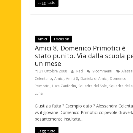
Leggi tutto
Amici
Focus on
Amici 8, Domenico Primotici è
stato punito. Via dalla scuola p
un mese
21 Ottobre 2008
Red
9 commenti
Alessa
,
,
,
,
Celentano
Amici
Amici 8
Daniela di Amici
Domenco
,
,
,
Primotici
Luza Zanforlin
Squadra del Sole
Squadra della
Luna
Giustizia fatta ? Esempio dato ? Alessandra Celent
vs il giovane Domenico Primotici colpevole di averl
pesantemente insultata…
Leggi tutto