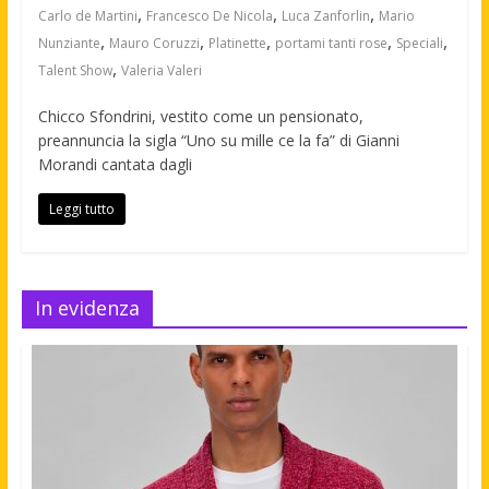
,
,
,
Carlo de Martini
Francesco De Nicola
Luca Zanforlin
Mario
,
,
,
,
,
Nunziante
Mauro Coruzzi
Platinette
portami tanti rose
Speciali
,
Talent Show
Valeria Valeri
Chicco Sfondrini, vestito come un pensionato,
preannuncia la sigla “Uno su mille ce la fa” di Gianni
Morandi cantata dagli
Leggi tutto
In evidenza