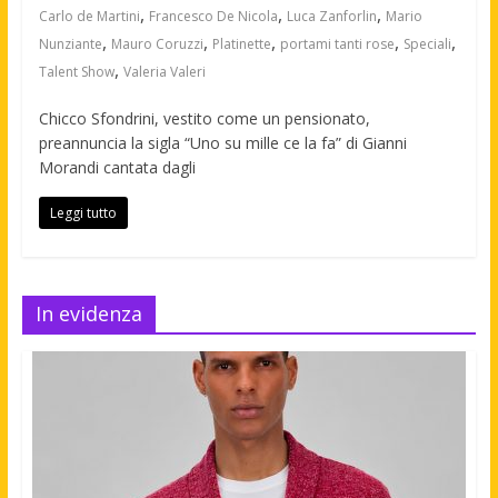
,
,
,
Carlo de Martini
Francesco De Nicola
Luca Zanforlin
Mario
,
,
,
,
,
Nunziante
Mauro Coruzzi
Platinette
portami tanti rose
Speciali
,
Talent Show
Valeria Valeri
Chicco Sfondrini, vestito come un pensionato,
preannuncia la sigla “Uno su mille ce la fa” di Gianni
Morandi cantata dagli
Leggi tutto
In evidenza