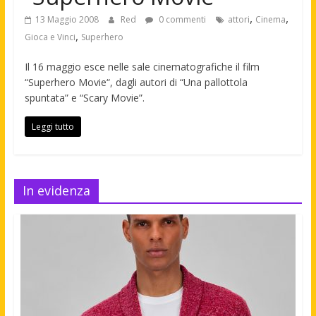
,
,
13 Maggio 2008
Red
0 commenti
attori
Cinema
,
Gioca e Vinci
Superhero
Il 16 maggio esce nelle sale cinematografiche il film
“Superhero Movie“, dagli autori di “Una pallottola
spuntata” e “Scary Movie”.
Leggi tutto
In evidenza