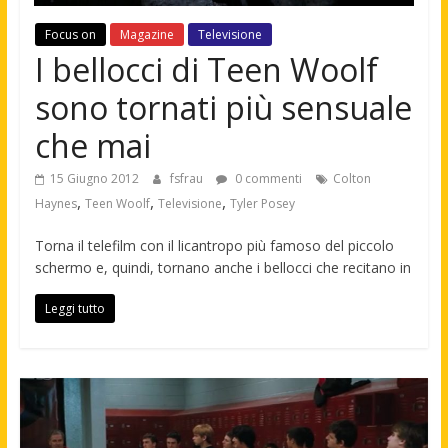
Focus on
Magazine
Televisione
I bellocci di Teen Woolf
sono tornati più sensuale
che mai
15 Giugno 2012
fsfrau
0 commenti
Colton
,
,
,
Haynes
Teen Woolf
Televisione
Tyler Posey
Torna il telefilm con il licantropo più famoso del piccolo
schermo e, quindi, tornano anche i bellocci che recitano in
Leggi tutto