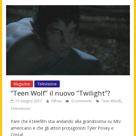
Magazine
Televisione
“Teen Wolf” il nuovo “Twilight”?
,
10 Giugno 2011
fsfrau
0 commenti
Teen Woolf
Televisione
Pare che il telefilm stia andando alla grandissima su Mtv
americano e che gli attori protagonisti Tyler Posey e
Cristal