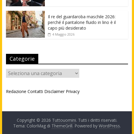
Il re del guardaroba maschile 2026:
perché il pantalone fluido in lino è il
capo più desiderato
4 Maggio 2026
Categorie
Categorie
Redazione
Contatti
Disclaimer
Privacy
Copyright © 2026
Tuttouomini
. Tutti i diritti riservati.
Tema: ColorMag di
ThemeGrill
. Powered by
WordPress
.