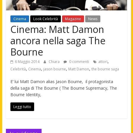
Cinema
Look Celebrità
Magazine
News
Cinema: Matt Damon
ancora nella saga The
Bourne
,
6 Maggio 2014
Chiara
0 commenti
attori
,
,
,
,
Celebrità
Cinema
jason bourne
Matt Damon
the bourne saga
E’ lui Matt Damon alias Jason Bourne, il protagonista
della saga di The Bourne ( The Bourne Supremacy, The
Bourne Identity,
Leggi tutto