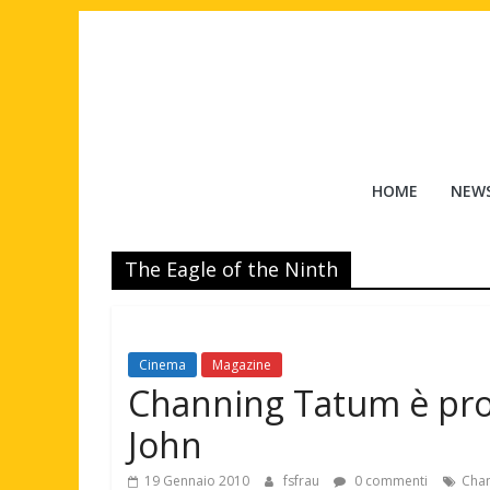
Salta
al
contenuto
Tuttouomini
HOME
NEW
News,
Tv,
The Eagle of the Ninth
Cinema,
Motori,
gay
news
Cinema
Magazine
e
Channing Tatum è pro
la
moda
John
maschile
19 Gennaio 2010
fsfrau
0 commenti
Cha