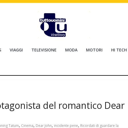
S
VIAGGI
TELEVISIONE
MODA
MOTORI
HI TECH
tagonista del romantico Dear
,
,
,
,
nning Tatum
Cinema
Dear John
incidente pene
Ricordati di guardare la