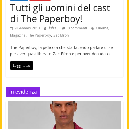
Tutti gli uomini del cast
di The Paperboy!
,
9 Gennaio 2013
fsfrau
0 commenti
Cinema
,
,
Magazine
The Paperboy
Zac Efron
The Paperboy, la pellicola che sta facendo parlare di sè
per aver quasi liberato Zac Efron e per aver denudato
Leggi tutto
In evidenza