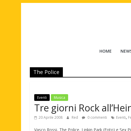
Salta
al
contenuto
Tuttouomini
HOME
NEW
News,
Tv,
The Police
Cinema,
Motori,
gay
news
Eventi
Musica
e
Tre giorni Rock all’He
la
moda
,
20 Aprile 2008
Red
0 commenti
Eventi
F
maschile
Vasco Rossi, The Police, Linkin Park (Foto) e Sex Pi