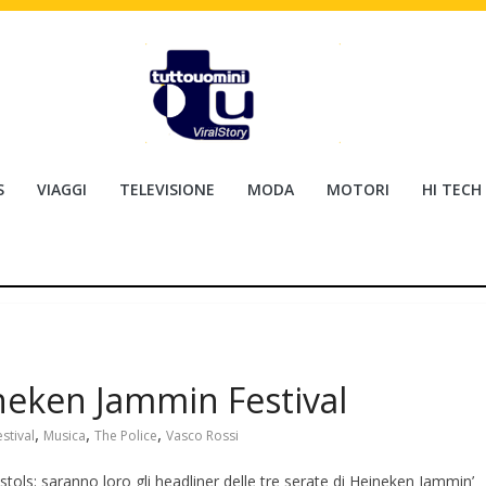
S
VIAGGI
TELEVISIONE
MODA
MOTORI
HI TECH
ineken Jammin Festival
,
,
,
estival
Musica
The Police
Vasco Rossi
stols: saranno loro gli headliner delle tre serate di Heineken Jammin’