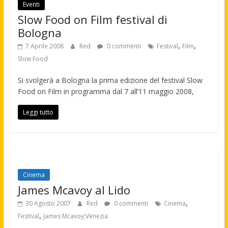
Eventi
Slow Food on Film festival di
Bologna
,
,
7 Aprile 2008
Red
0 commenti
Festival
Film
Slow Food
Si svolgerà a Bologna la prima edizione del festival Slow
Food on Film in programma dal 7 all’11 maggio 2008,
Leggi tutto
Cinema
James Mcavoy al Lido
,
30 Agosto 2007
Red
0 commenti
Cinema
,
Festival
James Mcavoy;Venezia