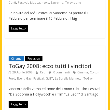
,
,
,
,
,
Conti
Festival
Musica
news
Sanremo
Televisione
Le novità del 65° Festival di Sanremo. Si partirà il 10
Febbraio per terminare il 15 Febbraio . I big
Leggi tutto
Cinema
Focus on
ToGay 2008: ecco tutti i vincitori
,
29 Aprile 2008
Red
0 commenti
Cinema
Colton
,
,
,
,
,
Ford
Eventi Gay
Festival
GLBT
Le Sorelle Marinetti
ToGay
Vincitore della 23ma edizione del Torino Glbt Film Festival
“Da Sodoma a Hollywood” è il film “La Leon” di Santiago
Leggi tutto