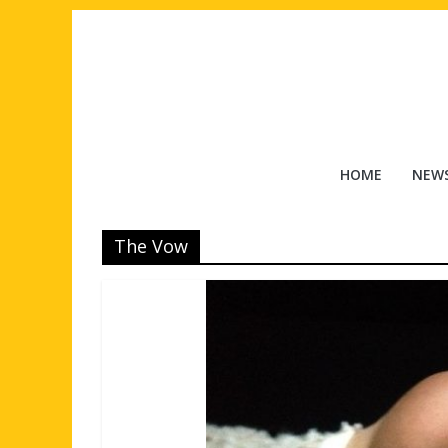
Salta
al
contenuto
Tuttouomini
HOME
NEW
News,
Tv,
The Vow
Cinema,
Motori,
gay
news
e
la
moda
maschile