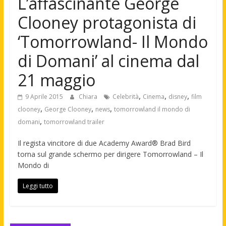
L’affascinante George
Clooney protagonista di
‘Tomorrowland- Il Mondo
di Domani’ al cinema dal
21 maggio
,
,
,
9 Aprile 2015
Chiara
Celebrità
Cinema
disney
film
,
,
,
clooney
George Clooney
news
tomorrowland il mondo di
,
domani
tomorrowland trailer
Il regista vincitore di due Academy Award® Brad Bird
torna sul grande schermo per dirigere Tomorrowland – Il
Mondo di
Leggi tutto