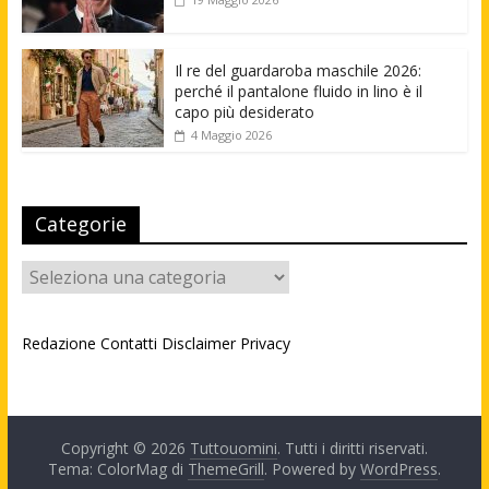
Il re del guardaroba maschile 2026:
perché il pantalone fluido in lino è il
capo più desiderato
4 Maggio 2026
Categorie
Categorie
Redazione
Contatti
Disclaimer
Privacy
Copyright © 2026
Tuttouomini
. Tutti i diritti riservati.
Tema: ColorMag di
ThemeGrill
. Powered by
WordPress
.