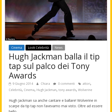
Cinema
Look Celebrità
News
Hugh Jackman balla il tip
tap sul palco dei Tony
Awards
,
9 Giugno 2014
Chiara
0 commenti
attori
,
,
,
,
Celebrità
Cinema
Hugh Jackman
tony awards
Wolverine
Hugh Jackman sa anche cantare e ballare! Wolverine in
scarpe da tip tap non l’avevamo mai visto. Oltre ad essere
bello