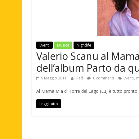
Eventi
Musica
Nightlife
Valerio Scanu al Mama
dell’album Parto da qu
,
9 Maggio 2011
Red
0 commenti
Eventi
m
Al Mama Mia di Torre del Lago (Lu) è tutto pronto p
Leggi tutto