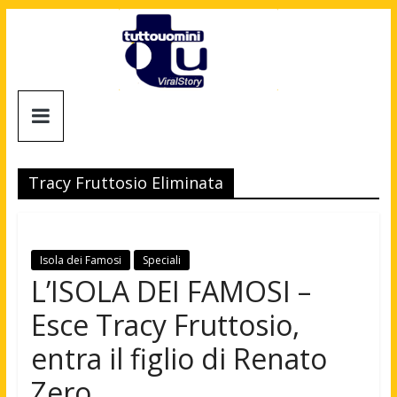
Salta
al
contenuto
Tuttouomini
News,
Tv,
Tracy Fruttosio Eliminata
Cinema,
Motori,
gay
news
Isola dei Famosi
Speciali
e
L’ISOLA DEI FAMOSI –
la
Esce Tracy Fruttosio,
moda
maschile
entra il figlio di Renato
Zero