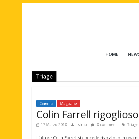
Salta
al
contenuto
Tuttouomini
HOME
NEW
News,
Tv,
Triage
Cinema,
Motori,
gay
news
Cinema
Magazine
e
Colin Farrell rigoglioso
la
moda
17 Marzo 2010
fsfrau
0 commenti
Triage
maschile
L’attore Colin Farrell si concede rigoglioso in una