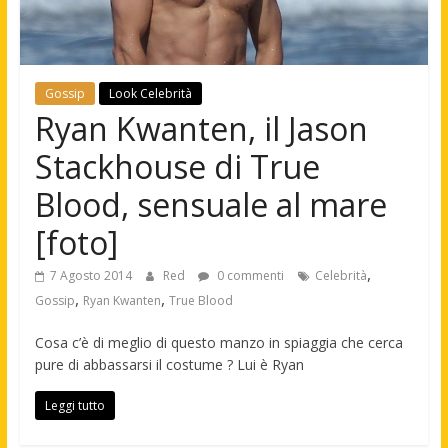
Gossip
Look Celebrità
Ryan Kwanten, il Jason
Stackhouse di True
Blood, sensuale al mare
[foto]
,
7 Agosto 2014
Red
0 commenti
Celebrità
,
,
Gossip
Ryan Kwanten
True Blood
Cosa c’è di meglio di questo manzo in spiaggia che cerca
pure di abbassarsi il costume ? Lui è Ryan
Leggi tutto