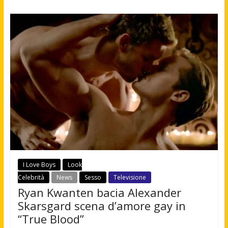
I Love Boys
Look
Celebrità
News
Sesso
Televisione
Ryan Kwanten bacia Alexander
Skarsgard scena d’amore gay in
“True Blood”