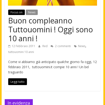
Focus on
News
Buon compleanno
Tuttouomini ! Oggi sono
10 anni !
,
12 Febbraio 2011
Red
2 commenti
News
tuttouomini 10 anni
Come vi abbiamo già anticipato qualche giorno fa oggi, 12
febbraio 2011, tuttouomini.it compie 10 anni ! Un bel
traguardo
Leggi tutto
In evidenza