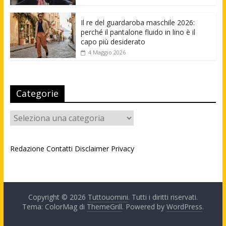
Il re del guardaroba maschile 2026:
perché il pantalone fluido in lino è il
capo più desiderato
4 Maggio 2026
Categorie
Categorie
Redazione
Contatti
Disclaimer
Privacy
Copyright © 2026
Tuttouomini
. Tutti i diritti riservati.
Tema: ColorMag di
ThemeGrill
. Powered by
WordPress
.