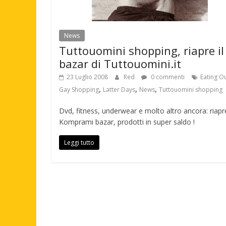
News
Tuttouomini shopping, riapre il
bazar di Tuttouomini.it
23 Luglio 2008
Red
0 commenti
Eating O
,
,
,
Gay Shopping
Latter Days
News
Tuttouomini shopping
Dvd, fitness, underwear e molto altro ancora: riapr
Komprami bazar, prodotti in super saldo !
Leggi tutto