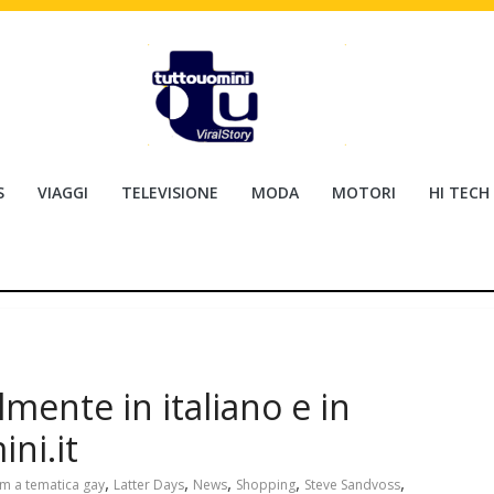
S
VIAGGI
TELEVISIONE
MODA
MOTORI
HI TECH
almente in italiano e in
ni.it
,
,
,
,
,
lm a tematica gay
Latter Days
News
Shopping
Steve Sandvoss