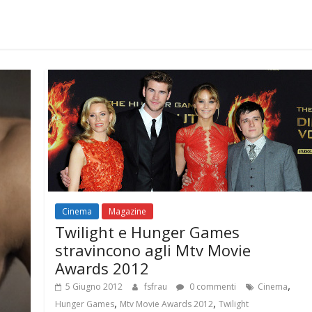
Cinema
Magazine
Twilight e Hunger Games
stravincono agli Mtv Movie
Awards 2012
,
5 Giugno 2012
fsfrau
0 commenti
Cinema
,
,
Hunger Games
Mtv Movie Awards 2012
Twilight