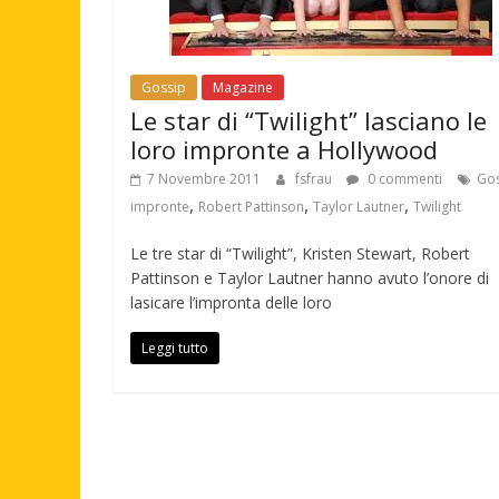
Gossip
Magazine
Le star di “Twilight” lasciano le
loro impronte a Hollywood
7 Novembre 2011
fsfrau
0 commenti
Gos
,
,
,
impronte
Robert Pattinson
Taylor Lautner
Twilight
Le tre star di “Twilight”, Kristen Stewart, Robert
Pattinson e Taylor Lautner hanno avuto l’onore di
lasicare l’impronta delle loro
Leggi tutto