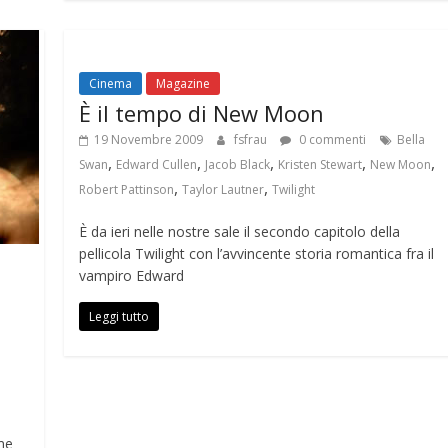
Cinema
Magazine
È il tempo di New Moon
19 Novembre 2009
fsfrau
0 commenti
Bella
,
,
,
,
,
Swan
Edward Cullen
Jacob Black
Kristen Stewart
New Moon
,
,
Robert Pattinson
Taylor Lautner
Twilight
È da ieri nelle nostre sale il secondo capitolo della
pellicola Twilight con l’avvincente storia romantica fra il
vampiro Edward
Leggi tutto
me