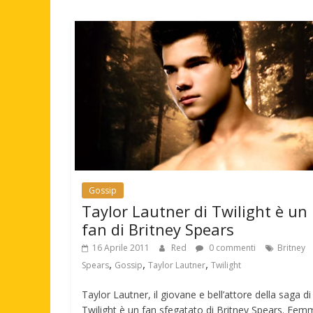
Gossip
Taylor Lautner di Twilight è un
fan di Britney Spears
16 Aprile 2011
Red
0 commenti
Britney
,
,
,
Spears
Gossip
Taylor Lautner
Twilight
Taylor Lautner, il giovane e bell’attore della saga di
Twilight è un fan sfegatato di Britney Spears. Fem