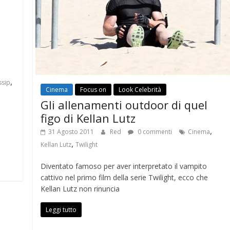
,
sip
Cinema
Focus on
Look Celebrità
Gli allenamenti outdoor di quel
figo di Kellan Lutz
,
31 Agosto 2011
Red
0 commenti
Cinema
,
Kellan Lutz
Twilight
Diventato famoso per aver interpretato il vampito
cattivo nel primo film della serie Twilight, ecco che
Kellan Lutz non rinuncia
Leggi tutto