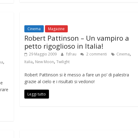
Cinema
Magazine
Robert Pattinson – Un vampiro a
petto rigoglioso in Italia!
,
29 Maggio 2009
fsfrau
2 commenti
Cinema
,
,
,
Italia
New Moon
Twilight
ma
Robert Pattinson si è messo a fare un po’ di palestra
grazie al cielo e i risultati si vedono!
he
rare
Leggi tutto