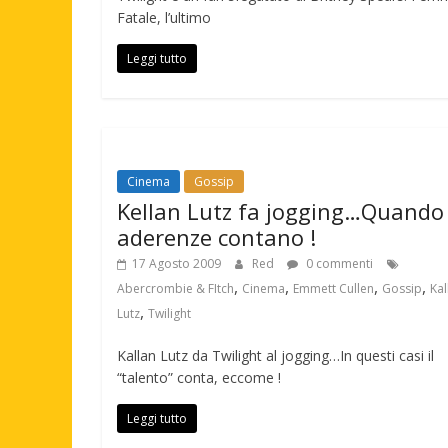
Fatale, l’ultimo
Leggi tutto
Cinema
Gossip
Kellan Lutz fa jogging…Quando 
aderenze contano !
17 Agosto 2009
Red
0 commenti
,
,
,
,
Abercrombie & FItch
Cinema
Emmett Cullen
Gossip
Kal
,
Lutz
Twilight
Kallan Lutz da Twilight al jogging…In questi casi il
“talento” conta, eccome !
Leggi tutto