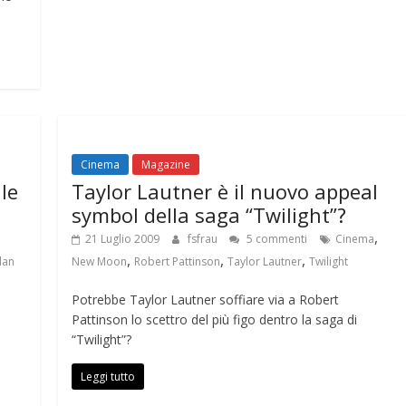
Cinema
Magazine
le
Taylor Lautner è il nuovo appeal
symbol della saga “Twilight”?
,
21 Luglio 2009
fsfrau
5 commenti
Cinema
,
,
,
lan
New Moon
Robert Pattinson
Taylor Lautner
Twilight
Potrebbe Taylor Lautner soffiare via a Robert
Pattinson lo scettro del più figo dentro la saga di
“Twilight”?
Leggi tutto