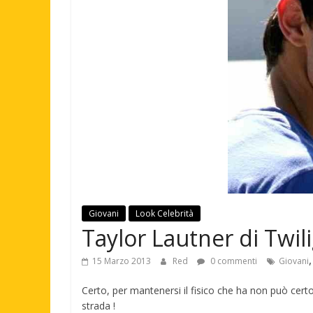
Giovani
Look Celebrità
Taylor Lautner di Twili
15 Marzo 2013
Red
0 commenti
Giovani
Certo, per mantenersi il fisico che ha non può cert
strada !