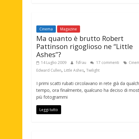
Cinema
Magazine
Ma quanto è brutto Robert
Pattinson rigoglioso ne “Little
Ashes”?
14 Luglio 2009
fsfrau
17 commenti
Cine
,
,
Edward Cullen
Little Ashes
Twilight
I primi scatti rubati circolavano in rete già da qualc
tempo, ora finalmente, qualcuno ha deciso di most
più fotogrammi
Leggi tutto