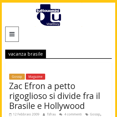
Salta
al
contenuto
Tuttouomini
News,
Tv,
vacanza brasile
Cinema,
Motori,
gay
news
Gossip
Magazine
e
Zac Efron a petto
la
rigoglioso si divide fra il
moda
maschile
Brasile e Hollywood
,
12 Febbraio 2009
fsfrau
4 commenti
Gossip