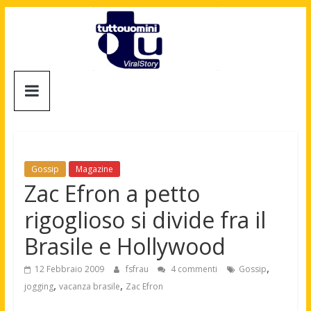
Salta
al
contenuto
Tuttouomini
News,
Tv,
Cinema,
Motori,
Gossip
Magazine
gay
Zac Efron a petto
news
rigoglioso si divide fra il
e
la
Brasile e Hollywood
moda
maschile
,
12 Febbraio 2009
fsfrau
4 commenti
Gossip
,
,
jogging
vacanza brasile
Zac Efron