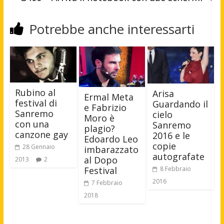
Potrebbe anche interessarti
Rubino al
Arisa
Ermal Meta
festival di
Guardando il
e Fabrizio
Sanremo
cielo
Moro è
con una
Sanremo
plagio?
canzone gay
2016 e le
Edoardo Leo
copie
28 Gennaio
imbarazzato
autografate
al Dopo
2013
2
Festival
8 Febbraio
2016
7 Febbraio
2018