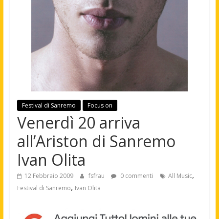
Festival di Sanremo
Focus on
Venerdì 20 arriva
all’Ariston di Sanremo
Ivan Olita
,
12 Febbraio 2009
fsfrau
0 commenti
All Music
,
Festival di Sanremo
Ivan Olita