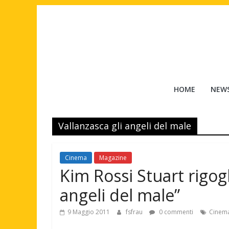
Salta
al
contenuto
Tuttouomini
HOME
NEW
News,
Tv,
Vallanzasca gli angeli del male
Cinema,
Motori,
gay
Cinema
Magazine
news
Kim Rossi Stuart rigogl
e
la
angeli del male”
moda
maschile
9 Maggio 2011
fsfrau
0 commenti
Cinem