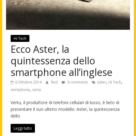
Hi Tech
Ecco Aster, la
quintessenza dello
smartphone all’inglese
,
,
6 Ottobre 2014
Red
0 commenti
aster
Hi Tech
,
smrtphone
vertu
Vertu, il produttore di telefoni cellulari di lusso, è lieto di
presentare il suo ultimo modello: Aster, la quintessenza
dello
Leggi tutto