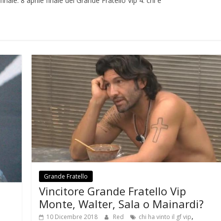
finale. 8 aprile finale del Grande Fratello Vip 4: chi è
Grande Fratello
Vincitore Grande Fratello Vip
Monte, Walter, Sala o Mainardi?
,
10 Dicembre 2018
Red
chi ha vinto il gf vip