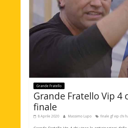
Grande Fratello
Grande Fratello Vip 4 c
finale
8 Aprile 2020
Massimo Lupo
finale gf vip chi h