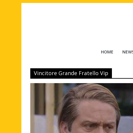
Salta
al
contenuto
Tuttouomini
HOME
NEW
News,
Tv,
Vincitore Grande Fratello Vip
Cinema,
Motori,
gay
news
e
la
moda
maschile