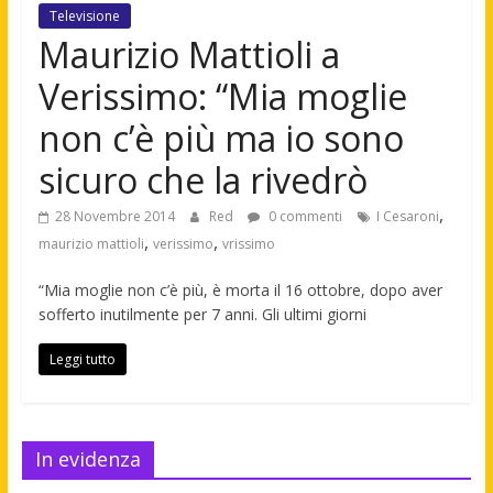
Televisione
Maurizio Mattioli a
Verissimo: “Mia moglie
non c’è più ma io sono
sicuro che la rivedrò
,
28 Novembre 2014
Red
0 commenti
I Cesaroni
,
,
maurizio mattioli
verissimo
vrissimo
“Mia moglie non c’è più, è morta il 16 ottobre, dopo aver
sofferto inutilmente per 7 anni. Gli ultimi giorni
Leggi tutto
In evidenza