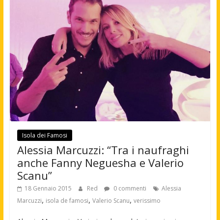
Isola dei Famosi
Alessia Marcuzzi: “Tra i naufraghi
anche Fanny Neguesha e Valerio
Scanu”
18 Gennaio 2015
Red
0 commenti
Alessia
,
,
,
Marcuzzi
isola de famosi
Valerio Scanu
verissimo