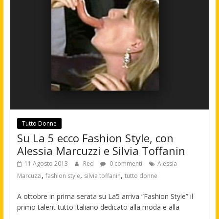
Tutto Donne
Su La 5 ecco Fashion Style, con
Alessia Marcuzzi e Silvia Toffanin
11 Agosto 2013
Red
0 commenti
Alessia
,
,
,
Marcuzzi
fashion style
silvia toffanin
tutto donne
A ottobre in prima serata su La5 arriva “Fashion Style” il
primo talent tutto italiano dedicato alla moda e alla