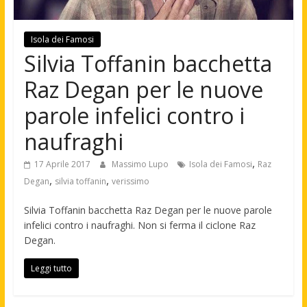
Isola dei Famosi
Silvia Toffanin bacchetta
Raz Degan per le nuove
parole infelici contro i
naufraghi
,
17 Aprile 2017
Massimo Lupo
Isola dei Famosi
Raz
,
,
Degan
silvia toffanin
verissimo
Silvia Toffanin bacchetta Raz Degan per le nuove parole
infelici contro i naufraghi. Non si ferma il ciclone Raz
Degan.
Leggi tutto