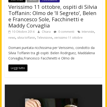
Verissimo 11 ottobre, ospiti di Silvia
Toffanin: Olmo de ‘Il Segreto’, Belen
e Francesco Sole, Facchinetti e
Maddy Corvaglia
,
10 Ottobre 2014
Chiara
0 commenti
Interviste
,
,
,
news
silvia toffanin
Televisione
verissimo 11 ottobre
Domani puntata ricchissima per Verissimo, condotto da
Silvia Toffanin tra gli ospiti :Belen Rodriguez, Maddalena
Corvaglia,Francesco Facchinetti e Olmo de
Leggi tutto