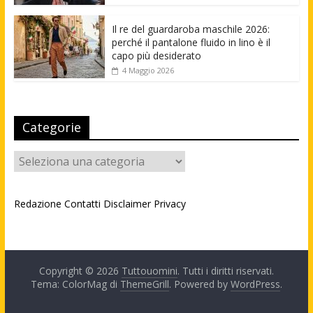
Il re del guardaroba maschile 2026:
perché il pantalone fluido in lino è il
capo più desiderato
4 Maggio 2026
Categorie
Categorie
Redazione
Contatti
Disclaimer
Privacy
Copyright © 2026
Tuttouomini
. Tutti i diritti riservati.
Tema: ColorMag di
ThemeGrill
. Powered by
WordPress
.