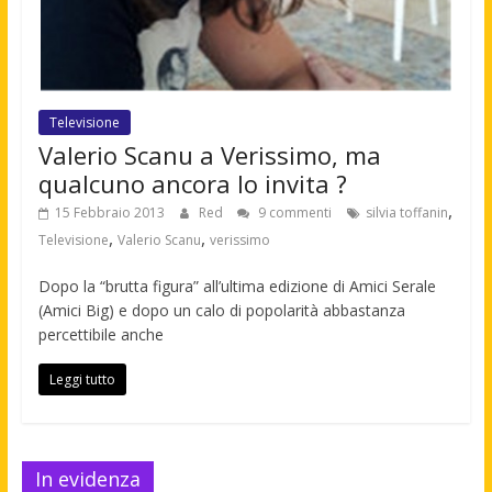
Televisione
Valerio Scanu a Verissimo, ma
qualcuno ancora lo invita ?
,
15 Febbraio 2013
Red
9 commenti
silvia toffanin
,
,
Televisione
Valerio Scanu
verissimo
Dopo la “brutta figura” all’ultima edizione di Amici Serale
(Amici Big) e dopo un calo di popolarità abbastanza
percettibile anche
Leggi tutto
In evidenza