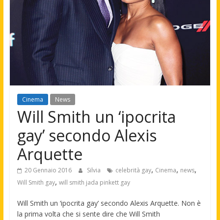
Cinema
News
Will Smith un ‘ipocrita
gay’ secondo Alexis
Arquette
,
,
,
20 Gennaio 2016
Silvia
celebrità gay
Cinema
news
,
Will Smith gay
will smith jada pinkett gay
Will Smith un ‘ipocrita gay’ secondo Alexis Arquette. Non è
la prima volta che si sente dire che Will Smith