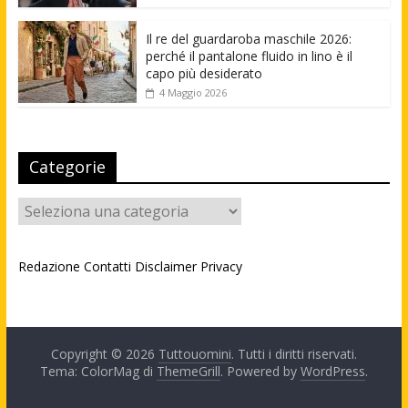
Il re del guardaroba maschile 2026:
perché il pantalone fluido in lino è il
capo più desiderato
4 Maggio 2026
Categorie
Categorie
Redazione
Contatti
Disclaimer
Privacy
Copyright © 2026
Tuttouomini
. Tutti i diritti riservati.
Tema: ColorMag di
ThemeGrill
. Powered by
WordPress
.