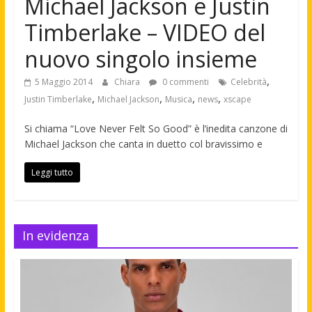
Michael Jackson e Justin
Timberlake – VIDEO del
nuovo singolo insieme
,
5 Maggio 2014
Chiara
0 commenti
Celebrità
,
,
,
,
Justin Timberlake
Michael Jackson
Musica
news
xscape
Si chiama “Love Never Felt So Good” è l’inedita canzone di
Michael Jackson che canta in duetto col bravissimo e
Leggi tutto
In evidenza