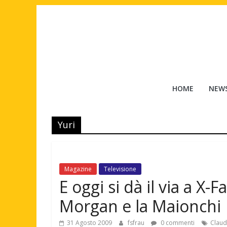
Salta
al
contenuto
Tuttouomini
HOME
NEW
News,
Tv,
Yuri
Cinema,
Motori,
gay
news
Magazine
Televisione
e
E oggi si dà il via a X-
la
moda
Morgan e la Maionchi
maschile
31 Agosto 2009
fsfrau
0 commenti
Claud