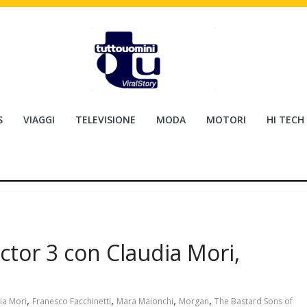
S
VIAGGI
TELEVISIONE
MODA
MOTORI
HI TECH
Factor 3 con Claudia Mori,
,
,
,
,
ia Mori
Franesco Facchinetti
Mara Maionchi
Morgan
The Bastard Sons of