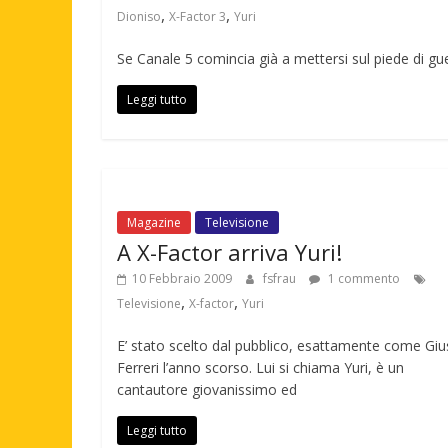
,
,
Dioniso
X-Factor 3
Yuri
Se Canale 5 comincia già a mettersi sul piede di gu
Leggi tutto
Magazine
Televisione
A X-Factor arriva Yuri!
10 Febbraio 2009
fsfrau
1 commento
,
,
Televisione
X-factor
Yuri
E’ stato scelto dal pubblico, esattamente come Giu
Ferreri l’anno scorso. Lui si chiama Yuri, è un
cantautore giovanissimo ed
Leggi tutto