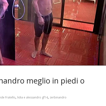
nandro meglio in piedi o
,
,
de Fratello
lidia e alessandro gf14
zerbinandro