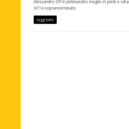
Alessandro Gf14 zerbinandro meglio in piedi o sdr
GF14 soprannominato
Leggi tutto