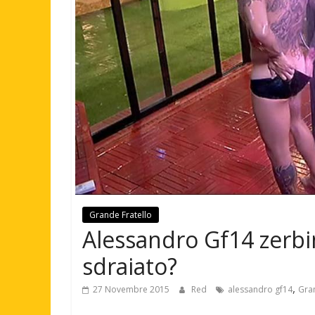
Grande Fratello
Alessandro Gf14 zerbi
sdraiato?
,
27 Novembre 2015
Red
alessandro gf14
Gran