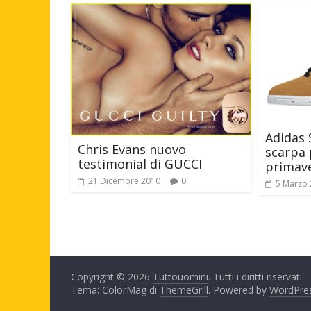
Adidas 
Chris Evans nuovo
scarpa 
testimonial di GUCCI
primave
21 Dicembre 2010
0
5 Marzo
Copyright © 2026
Tuttouomini
. Tutti i diritti riservati.
Tema: ColorMag di
ThemeGrill
. Powered by
WordPre