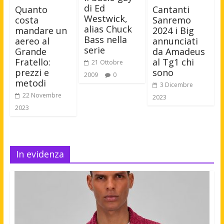
di Ed
Quanto
Cantanti
Westwick,
costa
Sanremo
alias Chuck
mandare un
2024 i Big
Bass nella
aereo al
annunciati
serie
Grande
da Amadeus
Fratello:
al Tg1 chi
21 Ottobre
prezzi e
sono
2009
0
metodi
3 Dicembre
22 Novembre
2023
2023
In evidenza