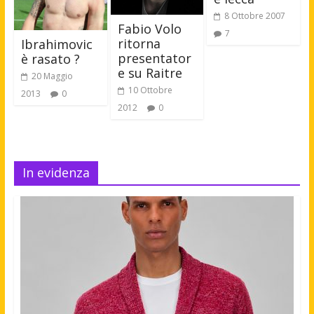
8 Ottobre 2007
Fabio Volo
7
ritorna
Ibrahimovic
presentator
è rasato ?
e su Raitre
20 Maggio
10 Ottobre
2013
0
2012
0
In evidenza