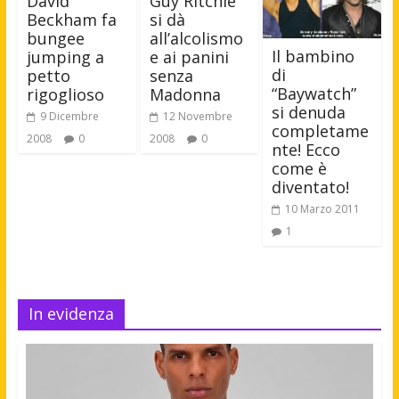
David
Guy Ritchie
Beckham fa
si dà
bungee
all’alcolismo
Il bambino
jumping a
e ai panini
di
petto
senza
“Baywatch”
rigoglioso
Madonna
si denuda
9 Dicembre
12 Novembre
completame
2008
0
2008
0
nte! Ecco
come è
diventato!
10 Marzo 2011
1
In evidenza