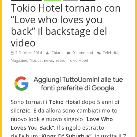
Tokio Hotel tornano con
“Love who loves you
back” il backstage del
video
,
2 Ottobre 2014
Chiara
0 commenti
Celebrità
,
,
,
,
Magazine
Musica
news
Sesso
Tokio Hotel
Sono tornati i
Tokio Hotel
dopo 5 anni di
silenzio. E da allora sono cambiati molto,
nuovo look e nuovo singolo
“Love Who
Loves You Back”
. Il singolo estratto
dall’album “
Kings Of Suburbia”,
in uscita il 7