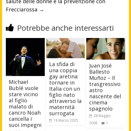
salute delle donne e la prevenzione con
Frecciarossa
→
Potrebbe anche interessarti
La sfida di
Juan José
una coppia
Ballesto
gay aretina:
Muñoz – Il
Michael
tornare in
trasgressivo
Bublé vuole
Italia con un
astro
stare vicino
figlio nato
nascente del
al figlio
attraverso la
cinema
malato di
maternità
spagnolo
cancro Noah
surrogata
28 Maggio
cancella i
18 Marzo 2025
2008
1
suoi impegni