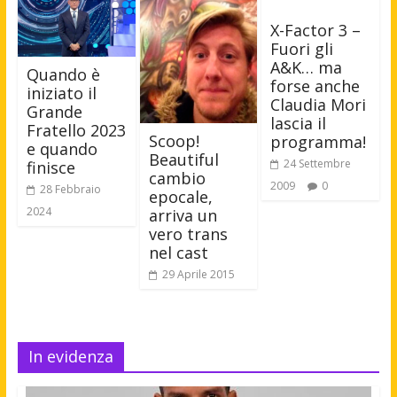
X-Factor 3 –
Fuori gli
A&K… ma
Quando è
forse anche
iniziato il
Claudia Mori
Grande
lascia il
Fratello 2023
Scoop!
programma!
e quando
Beautiful
24 Settembre
finisce
cambio
2009
0
28 Febbraio
epocale,
2024
arriva un
vero trans
nel cast
29 Aprile 2015
In evidenza