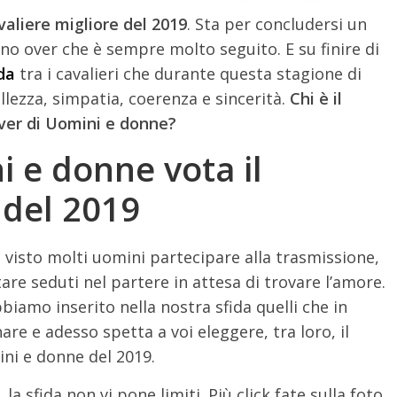
aliere migliore del 2019
. Sta per concludersi un
no over che è sempre molto seguito. E su finire di
da
tra i cavalieri che durante questa stagione di
llezza, simpatia, coerenza e sincerità.
Chi è il
 over di Uomini e donne?
 e donne vota il
 del 2019
a visto molti uomini partecipare alla trasmissione,
are seduti nel partere in attesa di trovare l’amore.
amo inserito nella nostra sfida quelli che in
re e adesso spetta a voi eleggere, tra loro, il
ini e donne del 2019.
la sfida non vi pone limiti. Più click fate sulla foto