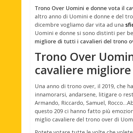
Trono Over Uomini e donne vota il cav
altro anno di Uomini e donne e del tro
dicembre vogliamo dar vita ad una
sfi
Uomini e donne si sono distinti per be
migliore di tutti i cavalieri del trono
Trono Over Uomini
cavaliere migliore
Una anno di trono over, il 2019, che h
innamorarsi, andarsene, litigare o rest
Armando, Riccardo, Samuel, Rocco…Abbi
questo 209 ci hanno fatto più emoziona
miglio cavaliere del trono over di Uom
Potete votare tutte le volte che volete, 