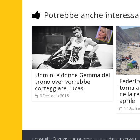
Potrebbe anche interessar
Uomini e donne Gemma del
Federic
trono over vorrebbe
torna a
corteggiare Lucas
nella r
9 Febbraio 2016
aprile
17 April
Copyright © 2026
Tuttouomini
. Tutti i diritti riservati.